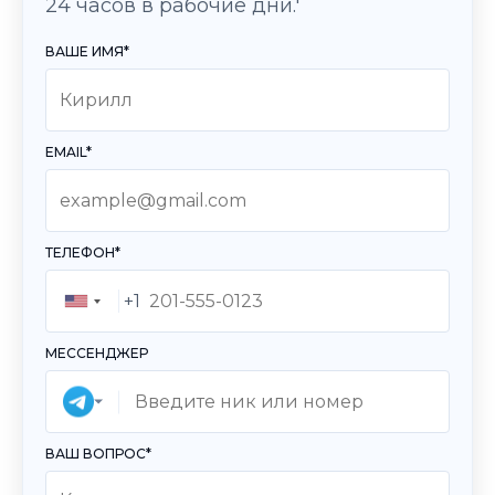
24 часов в рабочие дни.'
ВАШЕ ИМЯ*
EMAIL*
ТЕЛЕФОН*
+1
UNITED
STATES
МЕССЕНДЖЕР
+1
ВАШ ВОПРОС*