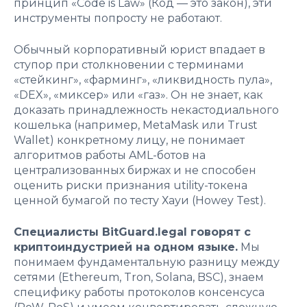
принцип «Code is Law» (Код — это закон), эти
инструменты попросту не работают.
Обычный корпоративный юрист впадает в
ступор при столкновении с терминами
«стейкинг», «фарминг», «ликвидность пула»,
«DEX», «миксер» или «газ». Он не знает, как
доказать принадлежность некастодиального
кошелька (например, MetaMask или Trust
Wallet) конкретному лицу, не понимает
алгоритмов работы AML-ботов на
централизованных биржах и не способен
оценить риски признания utility-токена
ценной бумагой по тесту Хауи (Howey Test).
Специалисты BitGuard.legal говорят с
криптоиндустрией на одном языке.
Мы
понимаем фундаментальную разницу между
сетями (Ethereum, Tron, Solana, BSC), знаем
специфику работы протоколов консенсуса