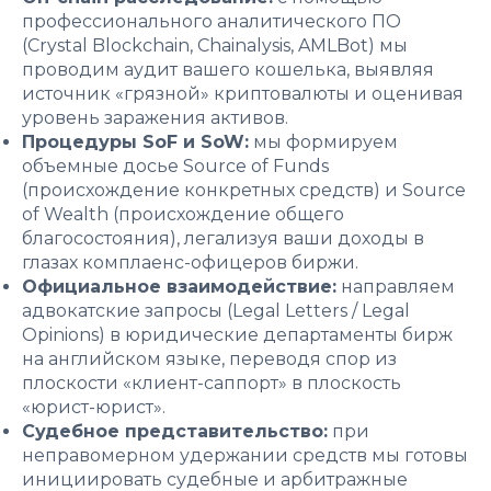
профессионального аналитического ПО
(Crystal Blockchain, Chainalysis, AMLBot) мы
проводим аудит вашего кошелька, выявляя
источник «грязной» криптовалюты и оценивая
уровень заражения активов.
Процедуры SoF и SoW:
мы формируем
объемные досье Source of Funds
(происхождение конкретных средств) и Source
of Wealth (происхождение общего
благосостояния), легализуя ваши доходы в
глазах комплаенс-офицеров биржи.
Официальное взаимодействие:
направляем
адвокатские запросы (Legal Letters / Legal
Opinions) в юридические департаменты бирж
на английском языке, переводя спор из
плоскости «клиент-саппорт» в плоскость
«юрист-юрист».
Судебное представительство:
при
неправомерном удержании средств мы готовы
инициировать судебные и арбитражные